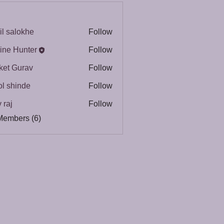
il salokhe
Follow
ine Hunter
Follow
Hunter
ket Gurav
Follow
l shinde
Follow
 raj
Follow
Members (6)