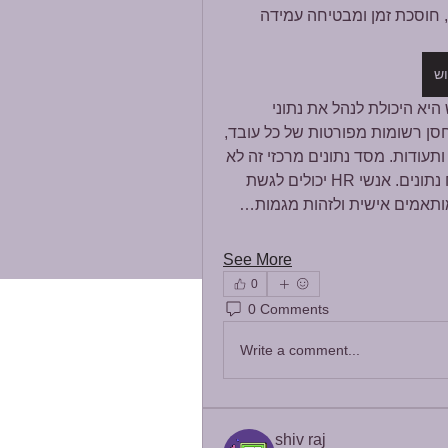
HR לפלטפורמה אחת, התוכנה מפחיתה טעויות אנוש, חוסכת זמן ומבטיחה עמידה 
וש
אחת התכונות המרכזיות של תוכנת ניהול משאבי אנוש היא היכולת לנהל את נתוני 
העובדים בצורה מאובטחת ויעילה. ארגונים יכולים לאחסן רשומות מפורטות של כל עובד, 
כולל מידע אישי, היסטוריית תעסוקה, סקירות ביצועים ותעודות. מסד נתונים מרכזי זה לא 
רק משפר את דיוק המידע אלא גם מפשט דיווח וניתוח נתונים. אנשי HR יכולים לגשת 
 מותאמים אישית ולזהות מגמות
See More
0
0 Comments
Write a comment...
shiv raj