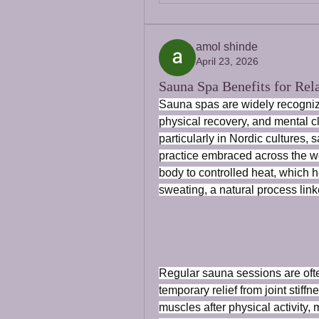
amol shinde
April 23, 2026
Sauna Spa Benefits for Rel
Sauna spas are widely recogniz
physical recovery, and mental cla
particularly in Nordic cultures,
practice embraced across the wo
body to controlled heat, which h
sweating, a natural process linke
Regular sauna sessions are ofte
temporary relief from joint stiff
muscles after physical activity,