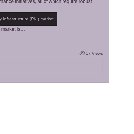
nce initiatives, all of which require robust 
y Infrastructure (PKI) market
e market is…
17 Views