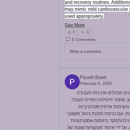
and recovery routines. Additional
may mimic mild cardiovascular ac
used appropriately.
See More
0
0 Comments
Write a comment...
Piyush Band
February 5, 2026
תוכנת ניהול משאבי אנוש שינתה את הדרך שבה ארגונים מנהלים את כוח העבודה 
שלהם, ומציעה פתרון מקיף לייעול תהליכי משאבי אנוש, שיפור היעילות וחוויית העובד. 
בעבר, מחלקות משאבי האנוש היו מוטלות בעומס של משימות אדמיניסטרטיביות 
מייגעות כגון ניהול משכורות, מעקב נוכחות וניהול הטבות. עם כניסת תוכנת ניהול משאבי 
אנוש, פעולות אלו אוטומטיות, מה שמאפשר לאנשי HR להתמקד ביוזמות אסטרטגיות 
כגון פיתוח כישרונות, מעורבות עובדים וצמיחת הארגון. על ידי איחוד פונקציות שונות של 