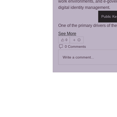
work environments, and e-governa
digital identity management.
Public Ke
One of the primary drivers of th
See More
0
0 Comments
Write a comment...