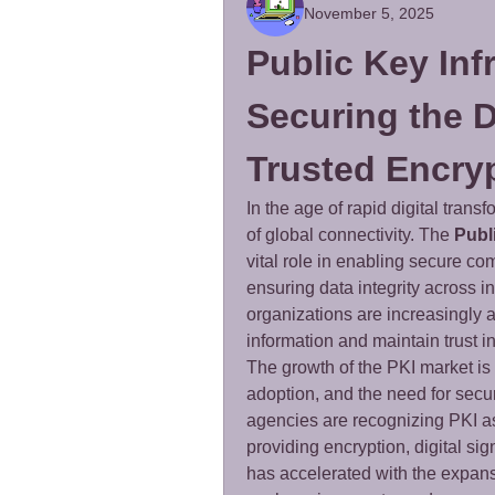
November 5, 2025
Public Key Infr
Securing the Di
Trusted Encry
In the age of rapid digital tran
of global connectivity. The 
Publ
vital role in enabling secure com
ensuring data integrity across in
organizations are increasingly a
information and maintain trust in
The growth of the PKI market is 
adoption, and the need for secu
agencies are recognizing PKI as
providing encryption, digital sig
has accelerated with the expansi