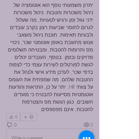
יתרון משמעותי נוסף הוא אוטומציה של 
ניהול משכורות והטבות. ניהול משכורות 
ידני גוזל זמן ורגיש לטעויות, מה שעלול 
לגרום לחוסר שביעות רצון בקרב עובדים 
ולבעיות תאימות. תוכנת ניהול משאבי 
אנוש מחשבת באופן אוטומטי שכר, ניכויי 
מס ותרומות להטבות, ומבטיחה תשלומים 
מדויקים ובזמן. בנוסף, העובדים יכולים 
לגשת לפורטלים לשירות עצמי כדי לצפות 
בדפי שכר, לעדכן מידע אישי ולנהל את 
ההטבות שלהם, מה שמפחית את העומס 
על צוותי HR. יתר על כן, התראות והודעות 
אוטומטיות מסייעות להבטיח כי מועדים 
חשובים, כגון הגשת מס והצטרפות 
להטבות, אינם מפספסים.
0
0
5
Write a comment...