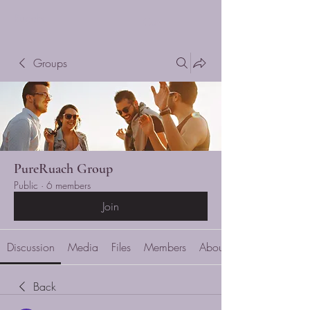
Ruache
Cart
Groups
PureRuach Group
Public
·
6 members
Join
Discussion
Media
Files
Members
About
Back