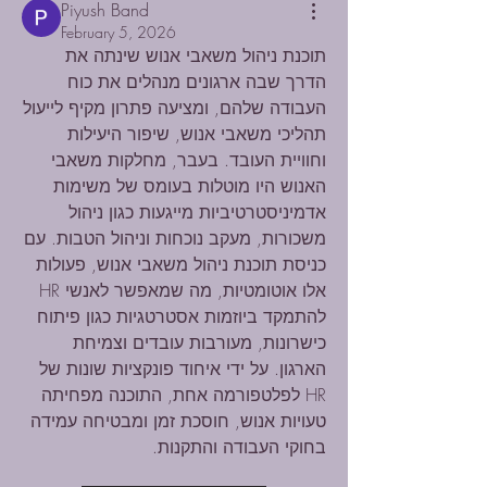
Piyush Band
February 5, 2026
תוכנת ניהול משאבי אנוש שינתה את 
הדרך שבה ארגונים מנהלים את כוח 
העבודה שלהם, ומציעה פתרון מקיף לייעול 
תהליכי משאבי אנוש, שיפור היעילות 
וחוויית העובד. בעבר, מחלקות משאבי 
האנוש היו מוטלות בעומס של משימות 
אדמיניסטרטיביות מייגעות כגון ניהול 
משכורות, מעקב נוכחות וניהול הטבות. עם 
כניסת תוכנת ניהול משאבי אנוש, פעולות 
אלו אוטומטיות, מה שמאפשר לאנשי HR 
להתמקד ביוזמות אסטרטגיות כגון פיתוח 
כישרונות, מעורבות עובדים וצמיחת 
הארגון. על ידי איחוד פונקציות שונות של 
HR לפלטפורמה אחת, התוכנה מפחיתה 
טעויות אנוש, חוסכת זמן ומבטיחה עמידה 
בחוקי העבודה והתקנות.